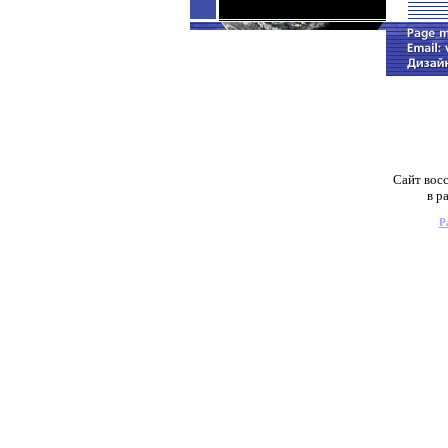
Сайт восс
в р
Р