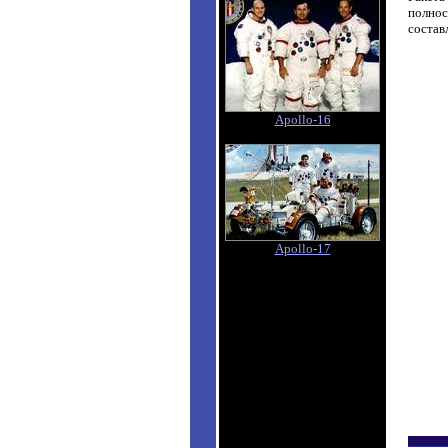
полно
состав
Apollo-16
Apollo-17