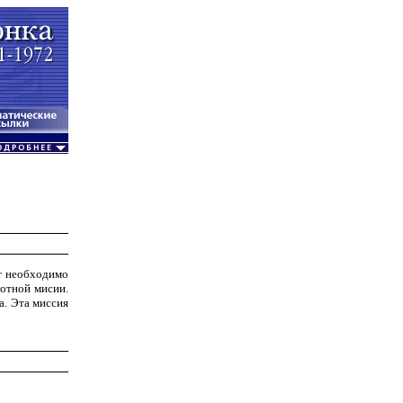
т необходимо
отной мисии.
а. Эта миссия