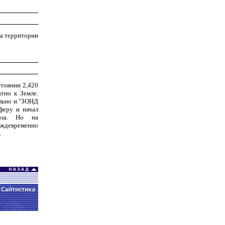
на территории
стоянии 2,420
тно к Земле.
льно и "ЗОНД
феру и начал
юза. Но на
девременно
.