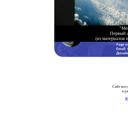
"Mer
Первый а
(из материалов
Сайт восс
в р
Р